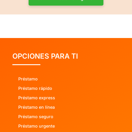
OPCIONES PARA TI
Préstamo
Préstamo rápido
Préstamo express
Préstamo en línea
Préstamo seguro
Préstamo urgente