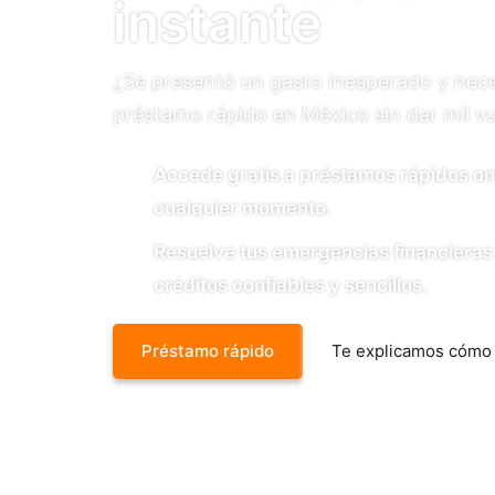
instante
¿Se presentó un gasto inesperado y nece
préstamo rápido en México sin dar mil vu
Accede gratis a préstamos rápidos on
cualquier momento.
Resuelve tus emergencias financieras
créditos confiables y sencillos.
Préstamo rápido
Te explicamos cómo