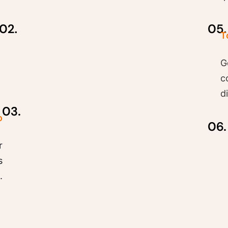
T
G
c
d
o
r
s
.