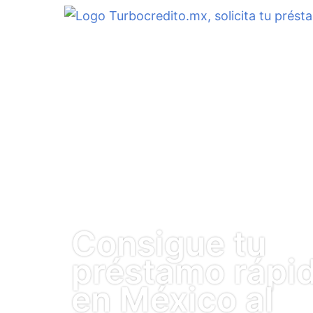
Consigue tu
préstamo rápi
en México al