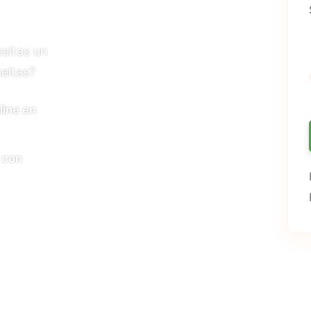
sitas un
eltas?
line en
 con