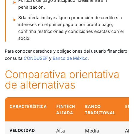
Políticas de pago anticipado: idealmente sin
penalización.
Si la oferta incluye alguna promoción de credito sin
intereses en el primer pago o por pronto pago,
confirma restricciones y condiciones exactas con el
socio.
Para conocer derechos y obligaciones del usuario financiero,
consulta
CONDUSEF
y
Banco de México.
Comparativa orientativa
de alternativas
CARACTERÍSTICA
FINTECH
BANCO
EM
ALIADA
TRADICIONAL
Comparativa: opciones de financiamiento
VELOCIDAD
Alta
Media
Alta